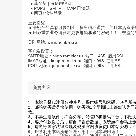
● 非全新 | 有使用痕迹
● POP3、SMTP、IMAP 已激活
● 网页+软件登录
重要提醒
● 卡密产品具有可复制性，售出概不退货。并且本店承
● 用做重要业务请及时更改邮箱和账号密码！！！被盗号
登陆网站:
www.rambler.ru
客户端设置：
SMTP地址：smtp.rambler.ru 端口：465 启用SSL
IMAP地址：imap.rambler.ru 端口：993 启用SSL
POP 地址：pop.rambler.ru 端口：995 启用SSL
免责声明
1、本站只是代注册各种账号。提供账号和密码。账号所
2、邮箱购买后尽快使用，购买满1个星期以上都默认为
救。
3、不卖注册软件，不会分享、转售IP和接码平台，不做
4、客户付款提货后，请自行备份数据。系统虽不会马上
5、请遵守国家法律法规及资源官网协议使用本站资源，
6
、
严禁利用本站所销售账号用于一切非法用途！